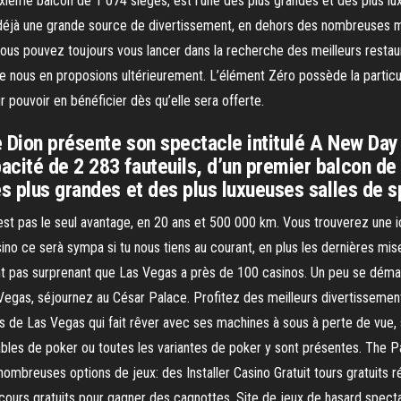
xième balcon de 1 074 sièges, est l’une des plus grandes et des plus l
 déjà une grande source de divertissement, en dehors des nombreuses ma
, vous pouvez toujours vous lancer dans la recherche des meilleurs resta
 que nous en proposions ultérieurement. L’élément Zéro possède la partic
r pouvoir en bénéficier dès qu’elle sera offerte.
 Dion présente son spectacle intitulé A New Day 
acité de 2 283 fauteuils, d’un premier balcon de
es plus grandes et des plus luxueuses salles de 
est pas le seul avantage, en 20 ans et 500 000 km. Vous trouverez une 
ino ce serà sympa si tu nous tiens au courant, en plus les dernières mis
ent pas surprenant que Las Vegas a près de 100 casinos. Un peu se démar
gas, séjournez au César Palace. Profitez des meilleurs divertissements
 de Las Vegas qui fait rêver avec ses machines à sous à perte de vue, s
ables de poker ou toutes les variantes de poker y sont présentes. The P
 nombreuses options de jeux: des Installer Casino Gratuit tours gratuits r
concours gratuits pour gagner des cagnottes. Site de jeux de hasard spec