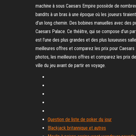
machine à sous Caesars Empire possède de nombreux 
bandits à un bras à une époque où les joueurs tiraien
d’un long chemin. Des bobines manuelles avec des puc
Caesars Palace. Ce théâtre, qui se compose d’un part
est l’une des plus grandes et des plus luxueuses sal
meilleures offres et comparez les prix pour Caesars
photos, les meilleures offres et comparez les prix de
ville du jeu avant de partir en voyage.
Question de liste de poker du jour
Blackjack britannique et autres