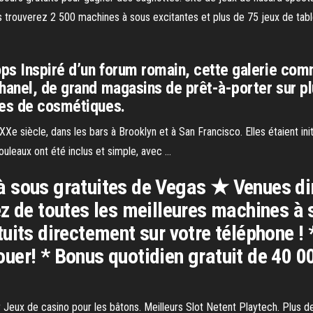
s trouverez 2 500 machines à sous excitantes et plus de 75 jeux de ta
ops Inspiré d’un forum romain, cette galerie c
hanel, de grand magasins de prêt-à-porter sur p
ues de cosmétiques.
Xe siècle, dans les bars à Brooklyn et à San Francisco. Elles étaient in
ouleaux ont été inclus et simple, avec …
à sous gratuites de Vegas ★ Venues d
z de toutes les meilleures machines à 
uits directement sur votre téléphone ! 
er! * Bonus quotidien gratuit de 40 00
ar Jeux de casino pour les bâtons. Meilleurs Slot Netent Playtech. Plus