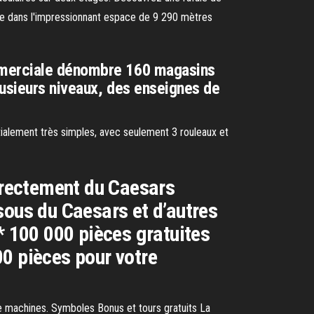
ble dans l'impressionnant espace de 9 290 mètres
ommerciale dénombre 160 magasins
lusieurs niveaux, des enseignes de
itialement très simples, avec seulement 3 rouleaux et
irectement du Caesars
sous du Caesars et d’autres
* 100 000 pièces gratuites
0 pièces pour votre
 de machines. Symboles Bonus et tours gratuits La