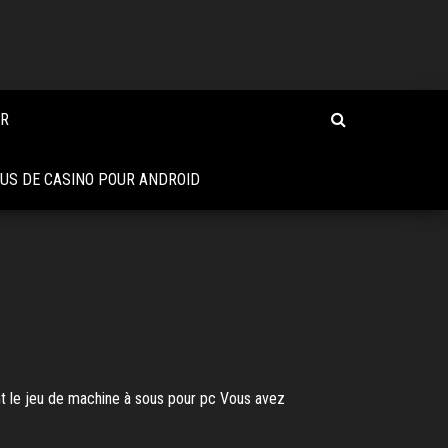
AR
US DE CASINO POUR ANDROID
t le jeu de machine à sous pour pc Vous avez