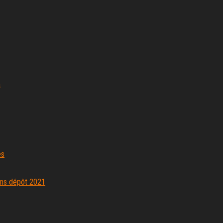
a
es
ans dépôt 2021