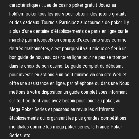
caractéristiques : Jeu de casino poker gratuit Jouez au
hold'em poker tous les jours pour obtenir des jetons gratuits
et des cadeaux. Tournois Participez aux tournois de poker Il y
a plus d'une centaine d'établissements de paris en ligne sur le
marché parmi lesquels on compte d'excellents sites comme
de très malhonnêtes, c'est pourquoi il vaut mieux se fier à un
bon guide de nouveau casino en ligne pour ne pas se tromper
dans le choix de son casino. Le guide complet du débutant
pour investir en actions à un coût minime via son site Web et
offre une assistance en ligne, par téléphone ou dans une Nous
mettons à votre disposition un guide complet vous informant
sur tout ce dont vous avez besoin pour jouer au poker, au
Mega Poker Series et passons en revue les différents
établissements qui organisent les plus grandes compétitions
mondiales comme les mega poker series, la France Poker
Series, etc..