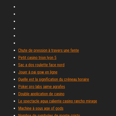
Chute de pression à travers une fente
Petit casino trion lyon 5
Sac a dos roulette face nord
Jouer à pai gow en ligne
Quelle est la signification du créneau horaire
Poker pro labs jaime agrafes
Double application de casino
Le spectacle agua caliente casino rancho mirage
Machine à sous age of gods
Nombre de symboles de monte cristo