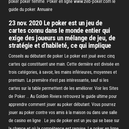
poker poker femme. Poker en ligne www.zeb-poker.com le
guide du poker. Annuaire
23 nov. 2020 Le poker est un jeu de
cartes connu dans le monde entier qui
exige des joueurs un mélange de jeu, de
stratégie et d'habileté, ce qui implique
Conseils au débutant de poker Le poker est joué avec cinq
cartes qui constituent une main. Cette dernière est divisée en
trois catégories, à savoir, les mains inférieures, moyennes et
premium. La première n'est pas intéressante, sauf si les
cartes sur la table permettent de les améliorer. Voir les Sites
de Poker … Au Golden Riviera retrouvez le guide ultime pour
apprendre comment jouer au poker débutant. Vous pourrez
jouer au poker contre vos amis à la maison ou dans une salle
de casino en ligne . Le jeu de poker est un jeu qui se base sur
la chance et où la compétence est requise. Le poker en ligne