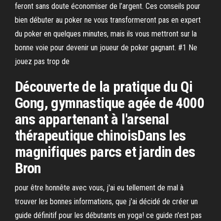
feront sans doute économiser de l’argent. Ces conseils pour
bien débuter au poker ne vous transformeront pas en expert
du poker en quelques minutes, mais ils vous mettront sur la
bonne voie pour devenir un joueur de poker gagnant. #1 Ne
jouez pas trop de
Découverte de la pratique du Qi
Gong, gymnastique agée de 4000
ans appartenant à l'arsenal
thérapeutique chinoisDans les
magnifiques parcs et jardin des
Bron
pour être honnête avec vous, j'ai eu tellement de mal à
trouver les bonnes informations, que j'ai décidé de créer un
guide définitif pour les débutants en yoga! ce guide n'est pas