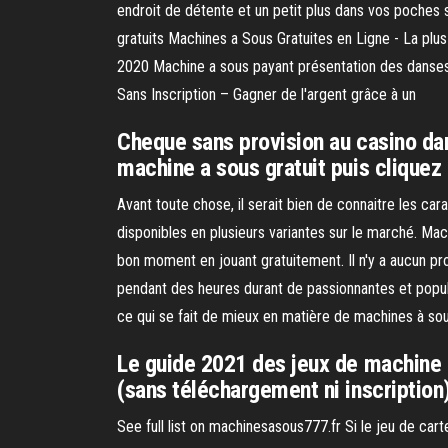
endroit de détente et un petit plus dans vos poches 
gratuits Machines a Sous Gratuites en Ligne - La plu
2020 Machine a sous payant présentation des danses
Sans Inscription – Gagner de l'argent grâce à un
Cheque sans provision au casino dans
machine a sous gratuit puis cliquez
Avant toute chose, il serait bien de connaitre les c
disponibles en plusieurs variantes sur le marché. Ma
bon moment en jouant gratuitement. Il n'y a aucun pro
pendant des heures durant de passionnantes et popul
ce qui se fait de mieux en matière de machines à sous
Le guide 2021 des jeux de machine à
(sans téléchargement ni inscription
See full list on machinesasous777.fr Si le jeu de cart