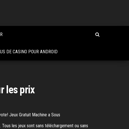
AR
US DE CASINO POUR ANDROID
 les prix
 vote! Jeux Gratuit Machine a Sous
r. Tous les jeux sont sans téléchargement ou sans