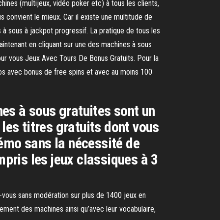
ines (multijeux, vidéo poker etc) à tous les clients,
s convient le mieux. Car il existe une multitude de
 à sous à jackpot progressif. La pratique de tous les
 maintenant en cliquant sur une des machines à sous
 pour vous Jeux Avec Tours De Bonus Gratuits. Pour la
déos avec bonus de free spins et avec au moins 100
es à sous gratuites sont un
les titres gratuits dont vous
démo sans la nécessité de
mpris les jeux classiques à 3
z-vous sans modération sur plus de 1400 jeux en
nement des machines ainsi qu’avec leur vocabulaire,