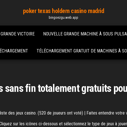
poker texas holdem casino madrid
bingoezgu.web.app
 GRANDE VICTOIRE
NOUVELLE GRANDE MACHINE À SOUS PULS
LÉCHARGEMENT
TÉLÉCHARGEMENT GRATUIT DE MACHINES À SO
sans fin totalement gratuits pour
liste des jeux casino. (520 de joueurs ont voté) | Faites entendre votre
Cliquez sur les icônes ci-dessous et sélectionnez le type de jeux à joue