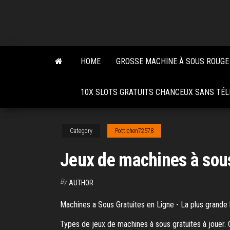
Skip
to
the
content
HOME
GROSSE MACHINE À SOUS ROUGE
10X SLOTS GRATUITS CHANCEUX SANS TÉ
Category
Pottichen72578
Jeux de machines à sous 
By
AUTHOR
Machines a Sous Gratuites en Ligne - La plus grande 
Types de jeux de machines à sous gratuites à jouer. 